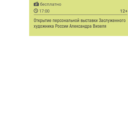
бесплатно
17:00
12+
Открытие персональной выставки Заслуженного
художника России Александра Визеля