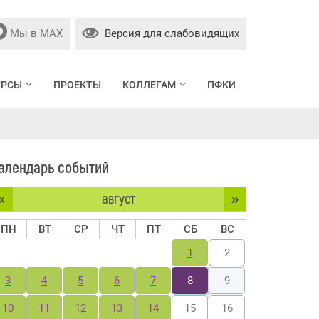
Мы в МАХ
Версия для слабовидящих
УРСЫ
ПРОЕКТЫ
КОЛЛЕГАМ
ПФКИ
алендарь событий
«
»
август
ПН
ВТ
СР
ЧТ
ПТ
СБ
ВС
1
2
3
4
5
6
7
8
9
10
11
12
13
14
15
16