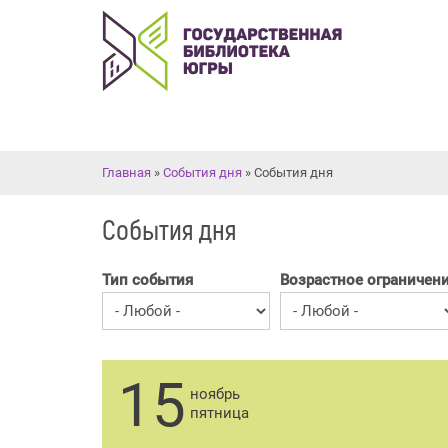
Вы здесь
Главная
»
События дня
» События дня
События дня
Тип события
Возрастное ограничен
15
ноябрь
пятница