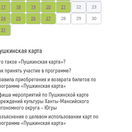
17
18
19
20
21
22
23
24
25
26
27
28
29
30
31
ушкинская карта
то такое «Пушкинская карта»?
ак принять участие в программе?
равила приобретения и возврата билетов по
рограмме «Пушкинская карта»
фиша мероприятий по Пушкинской карте
чреждений культуры Ханты-Мансийского
втономного округа – Югры
азъяснения о целевом использовании карт по
рограмме «Пушкинская карта»