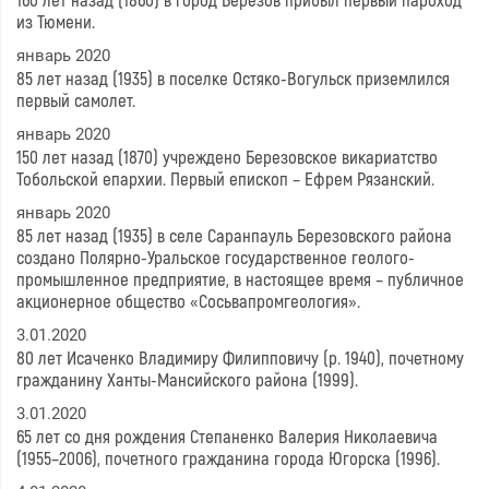
160 лет назад (1860) в город Березов прибыл первый пароход
из Тюмени.
январь 2020
85 лет назад (1935) в поселке Остяко-Вогульск приземлился
первый самолет.
январь 2020
150 лет назад (1870) учреждено Березовское викариатство
Тобольской епархии. Первый епископ – Ефрем Рязанский.
январь 2020
85 лет назад (1935) в селе Саранпауль Березовского района
создано Полярно-Уральское государственное геолого-
промышленное предприятие, в настоящее время – публичное
акционерное общество «Сосьвапромгеология».
3.01.2020
80 лет Исаченко Владимиру Филипповичу (р. 1940), почетному
гражданину Ханты-Мансийского района (1999).
3.01.2020
65 лет со дня рождения Степаненко Валерия Николаевича
(1955–2006), почетного гражданина города Югорска (1996).