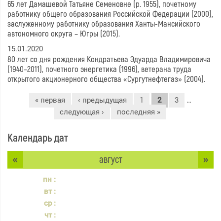
65 лет Дамашевой Татьяне Семеновне (р. 1955), почетному
работнику общего образования Российской Федерации (2000),
заслуженному работнику образования Ханты-Мансийского
автономного округа – Югры (2015).
15.01.2020
80 лет со дня рождения Кондратьева Эдуарда Владимировича
(1940–2011), почетного энергетика (1996), ветерана труда
открытого акционерного общества «Сургутнефтегаз» (2004).
Страницы
« первая
‹ предыдущая
1
2
3
…
следующая ›
последняя »
Календарь дат
«
»
август