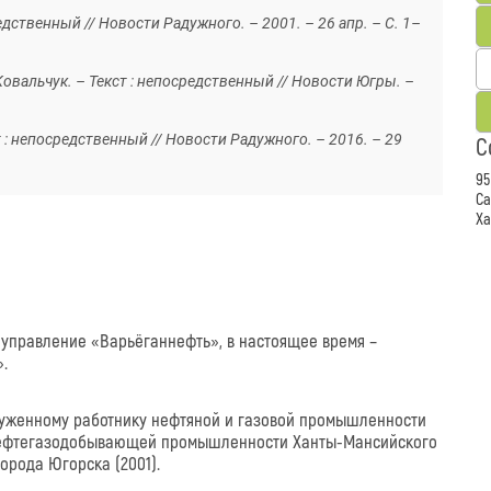
едственный // Новости Радужного. – 2001. – 26 апр. – С. 1–
 Ковальчук. – Текст : непосредственный // Новости Югры. –
 : непосредственный // Новости Радужного. – 2016. – 29
С
95
Са
Ха
 управление «Варьёганнефть», в настоящее время –
.
служенному работнику нефтяной и газовой промышленности
нефтегазодобывающей промышленности Ханты-Мансийского
орода Югорска (2001).