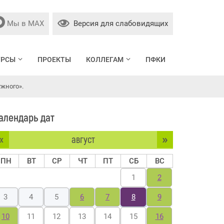
Мы в МАХ
Версия для слабовидящих
УРСЫ
ПРОЕКТЫ
КОЛЛЕГАМ
ПФКИ
жного».
алендарь дат
«
»
август
ПН
ВТ
СР
ЧТ
ПТ
СБ
ВС
1
2
3
4
5
6
7
8
9
10
11
12
13
14
15
16