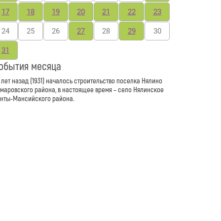
17
18
19
20
21
22
23
24
25
26
27
28
29
30
31
обытия месяца
 лет назад (1931) началось строительство поселка Нялино
маровского района, в настоящее время – село Нялинское
нты-Мансийского района.