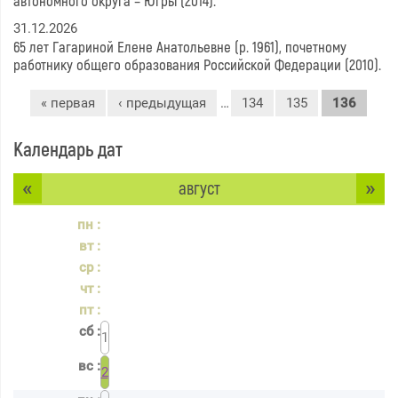
автономного округа – Югры (2014).
31.12.2026
65 лет Гагариной Елене Анатольевне (р. 1961), почетному
работнику общего образования Российской Федерации (2010).
Страницы
« первая
‹ предыдущая
…
134
135
136
Календарь дат
«
»
август
1
2